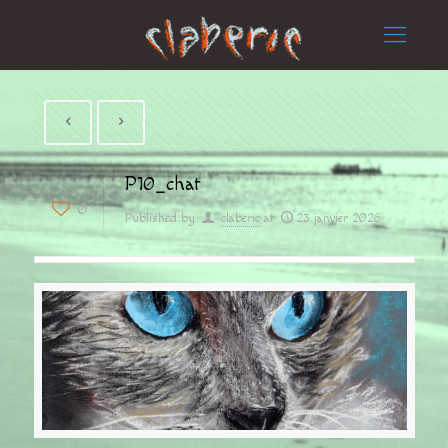
P10_chat
0
Published by
claberic
at
23 janvier 2026