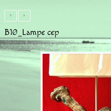
B10_Lampe cep
Published by
claberic
at
23 janvier 2026