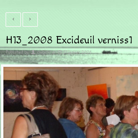
H13_2008 Excideuil verniss1
Published by
claberic
at
21 janvier 2026