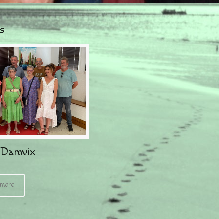
s
Damvix
 more