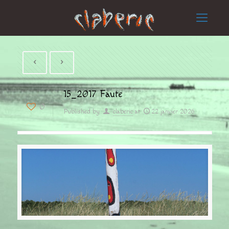
15_2017 Faute
0
Published by
claberic
at
22 janvier 2026