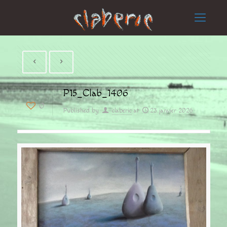
P15_Clab_1406
0
Published by
claberic
at
23 janvier 2026