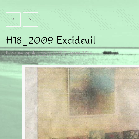
H18_2009 Excideuil
Published by
claberic
at
21 janvier 2026