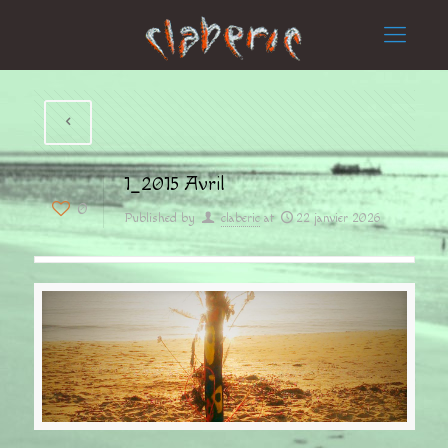
1_2015 Avril
0
Published by
claberic
at
22 janvier 2026