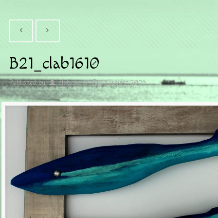
B21_clab1610
Published by
claberic
at
23 janvier 2026