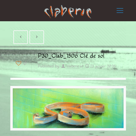
P30_Clab_1506 Clé de sol
0
Published by
claberic
at
23 janvier 2026