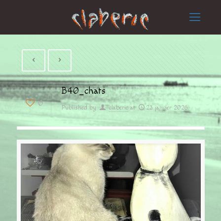
B40_chats
0
Published by
claberic
at
23 janvier 2026