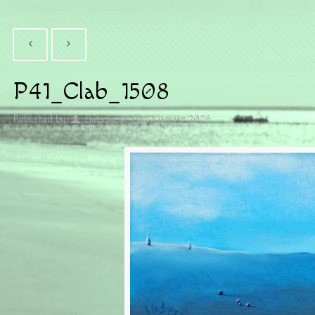
P41_Clab_1508
Published by
claberic
at
23 janvier 2026