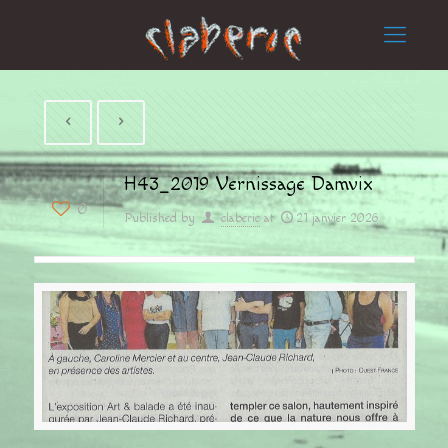
H43_2019 Vernissage Damvix
0
Published by
claberic
at
21 janvier 2026