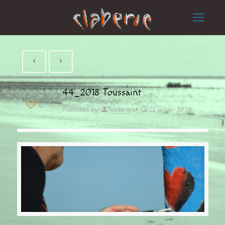
44_2018 Toussaint
0
Published by
claberic
at
22 janvier 2026