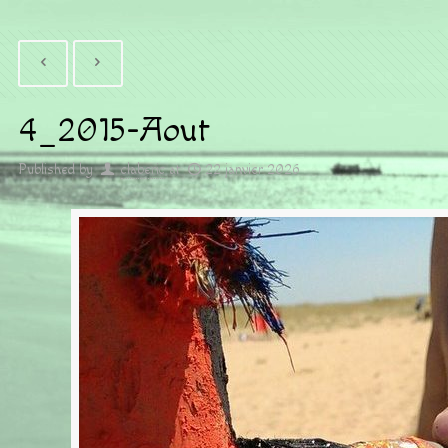
4_2015-Aout
Published by
claberic
at
22 janvier 2026