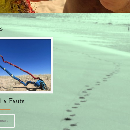
s
La Faute
 more