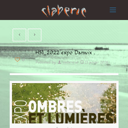
H51_2022 expo Damvix .
0
Published by
claberic
at
21 janvier 2026