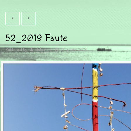
52_2019 Faute
Published by
claberic
at
25 janvier 2026