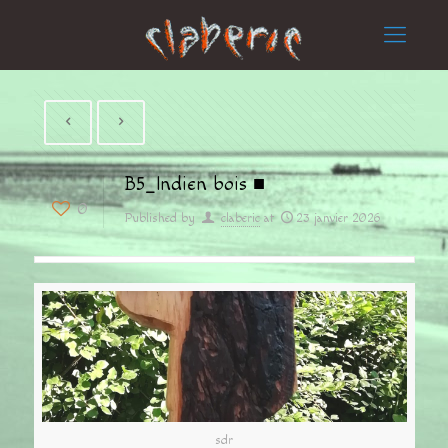
B5_Indien bois ■
0
Published by
claberic
at
23 janvier 2026
sdr