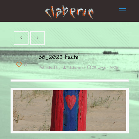
66_2022 Faute
0
Published by
claberic
at
29 janvier 2026