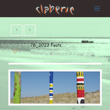
76_2023 Faute.
0
Published by
claberic
at
29 janvier 2026