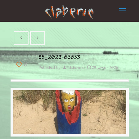
85_2023-66653
0
Published by
claberic
at
29 janvier 2026