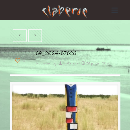
89_2024-67626
0
Published by
claberic
at
29 janvier 2026