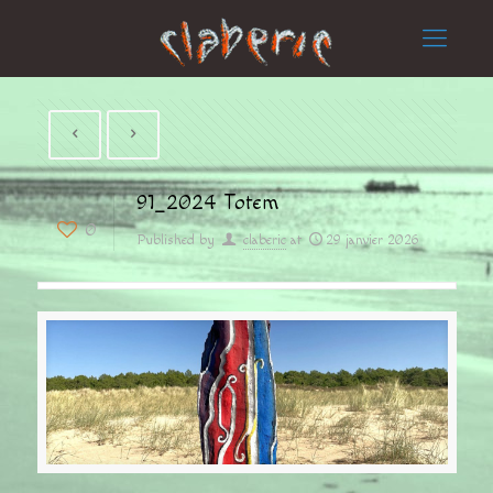
91_2024 Totem
0
Published by
claberic
at
29 janvier 2026