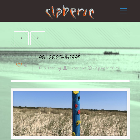
98_2025-46995
0
Published by
claberic
at
29 janvier 2026