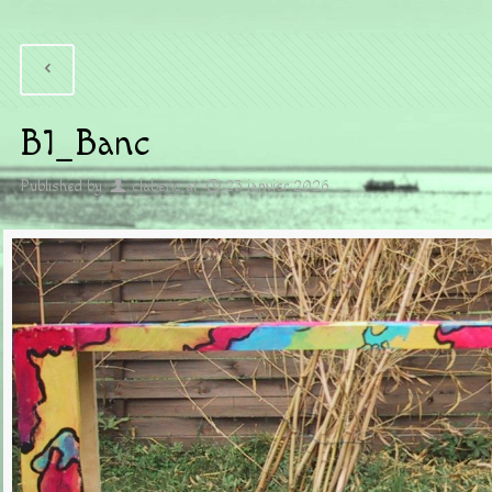
B1_Banc
Published by
claberic
at
23 janvier 2026