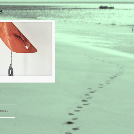
s
■
 more