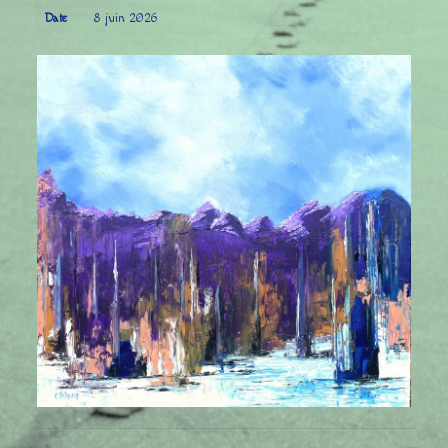
Date
8 juin 2026