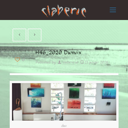
H46_2020 Damvix
0
Published by
claberic
at
21 janvier 2026
dav