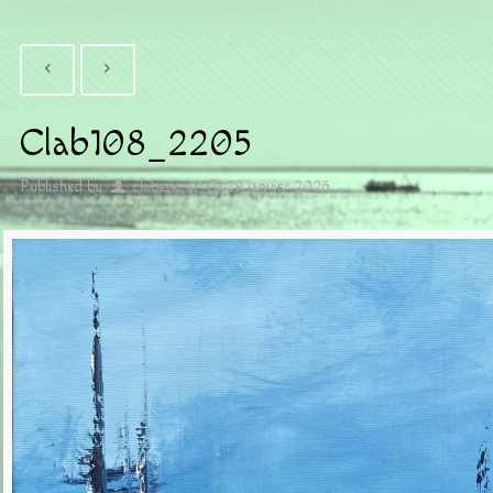
Clab108_2205
Published by
claberic
at
29 janvier 2026