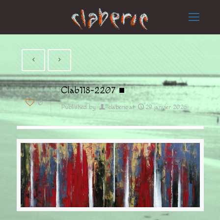
Clab118-2207 ■
0
Published by
claberic
at
29 janvier 2026