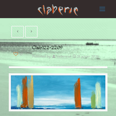
Clab122-2209
0
Published by
claberic
at
29 janvier 2026