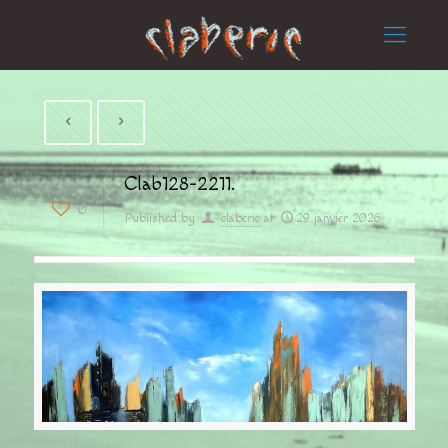
Clab128-2211.
0
Published by
claberic
at
29 janvier 2026