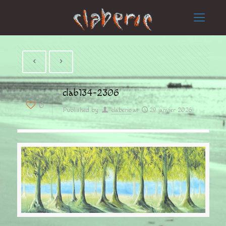
clab134-2306
0
Published by
claberic
at
29 janvier 2026