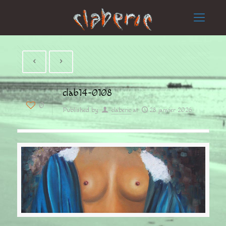
clab14-0108
0
Published by
claberic
at
28 janvier 2026