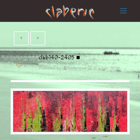
clab140-2405 ■
0
Published by
claberic
at
29 janvier 2026