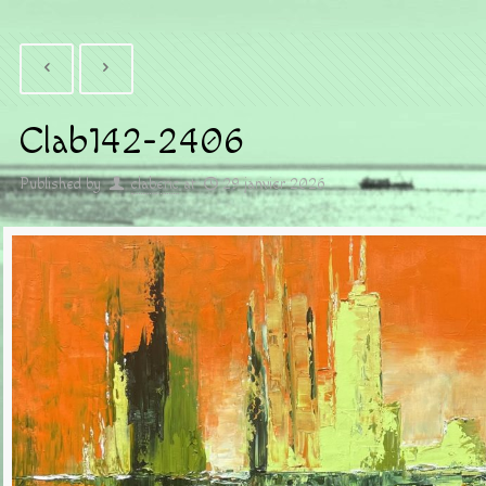
Clab142-2406
Published by
claberic
at
29 janvier 2026