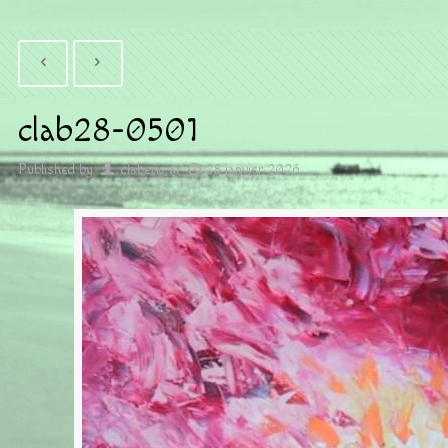
clab28-0501
Published by
claberic
at
28 janvier 2026