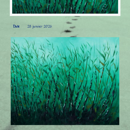
Date
28 janvier 2026