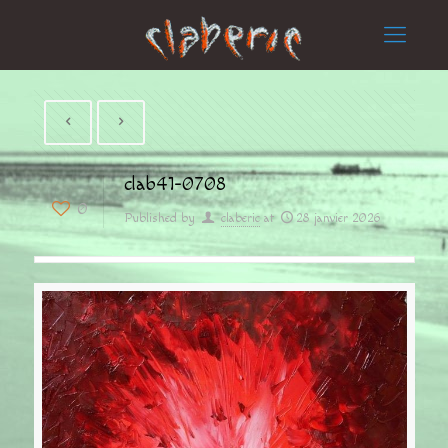
clab41-0708
0
Published by
claberic
at
28 janvier 2026