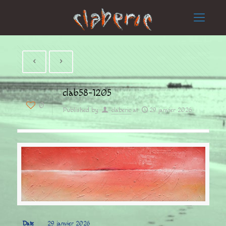
clab58-1205
0
Published by
claberic
at
29 janvier 2026
Date
29 janvier 2026