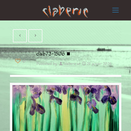
clab73-1506 ■
0
Published by
claberic
at
29 janvier 2026