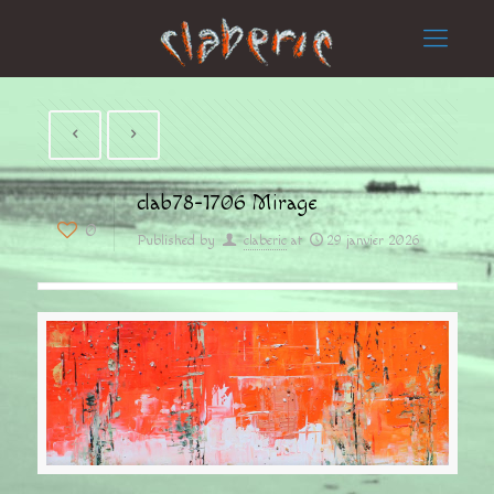
clab78-1706 Mirage
0
Published by
claberic
at
29 janvier 2026