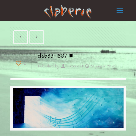
clab83-1807 ■
0
Published by
claberic
at
29 janvier 2026