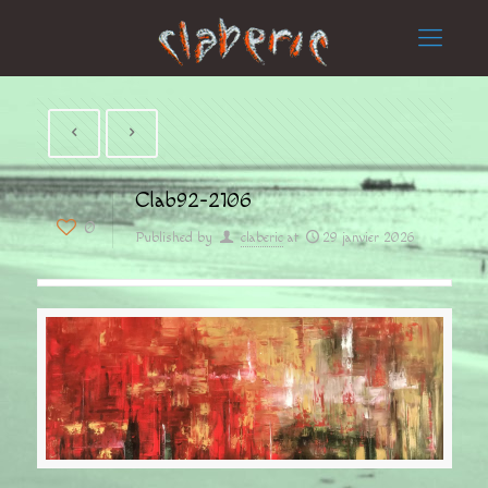
Clab92-2106
0
Published by
claberic
at
29 janvier 2026