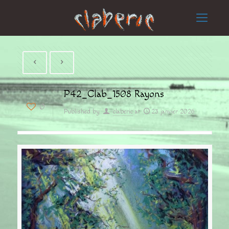
P42_Clab_1508 Rayons
0
Published by
claberic
at
23 janvier 2026